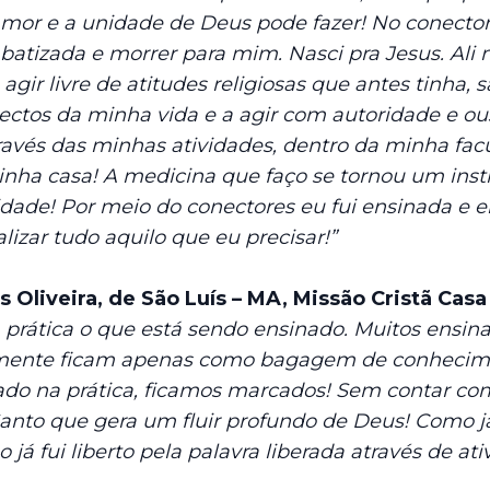
amor e a unidade de Deus pode fazer! No conectore
batizada e morrer para mim. Nasci pra Jesus. Ali 
gir livre de atitudes religiosas que antes tinha, s
ectos da minha vida e a agir com autoridade e ou
avés das minhas atividades, dentro da minha fac
inha casa! A medicina que faço se tornou um inst
dade! Por meio do conectores eu fui ensinada e e
alizar tudo aquilo que eu precisar!”
 Oliveira, de São Luís – MA, Missão Cristã Casa
na prática o que está sendo ensinado. Muitos ens
mente ficam apenas como bagagem de conhecim
ado na prática, ficamos marcados! Sem contar co
 Santo que gera um fluir profundo de Deus! Como j
 já fui liberto pela palavra liberada através de ati