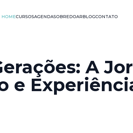
HOME
CURSOS
AGENDA
SOBRE
DOAR
BLOG
CONTATO
erações: A Jo
 e Experiênci