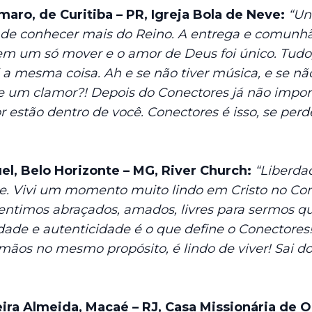
maro, de Curitiba – PR, Igreja Bola de Neve:
“Un
 de conhecer mais do Reino. A entrega e comunhão 
 em um só mover e o amor de Deus foi único. Tudo,
 a mesma coisa. Ah e se não tiver música, e se nã
e um clamor?! Depois do Conectores já não import
 estão dentro de você. Conectores é isso, se perd
el, Belo Horizonte – MG, River Church:
“Liberdad
de. Vivi um momento muito lindo em Cristo no Con
sentimos abraçados, amados, livres para sermos 
rdade e autenticidade é o que define o Conectore
mãos no mesmo propósito, é lindo de viver! Sai d
eira Almeida, Macaé – RJ, Casa Missionária de 