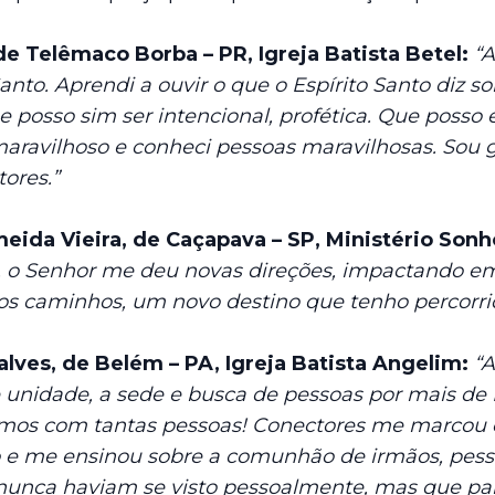
de Telêmaco Borba – PR, Igreja Batista Betel:
“A
Santo. Aprendi a ouvir o que o Espírito Santo diz 
 posso sim ser intencional, profética. Que posso
aravilhoso e conheci pessoas maravilhosas. Sou g
ores.”
meida Vieira, de Caçapava – SP, Ministério Son
ial, o Senhor me deu novas direções, impactando 
s caminhos, um novo destino que tenho percorri
alves, de Belém – PA, Igreja Batista Angelim:
“A
 unidade, a sede e busca de pessoas por mais de
iamos com tantas pessoas! Conectores me marcou
co e me ensinou sobre a comunhão de irmãos, pesso
 nunca haviam se visto pessoalmente, mas que p