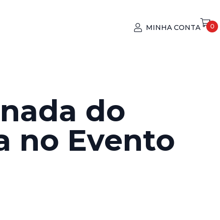
0
MINHA CONTA
rnada do
a no Evento